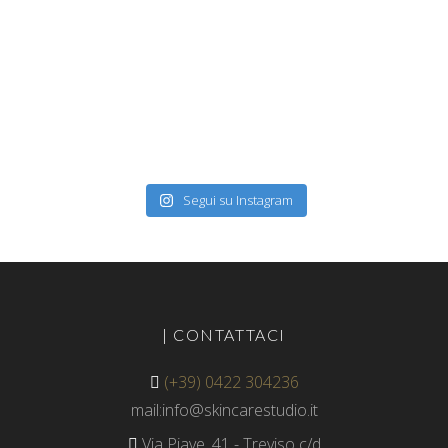
Segui su Instagram
| CONTATTACI
(+39) 0422 304236
mail:info@skincarestudio.it
Via Piave, 41 - Treviso c/d