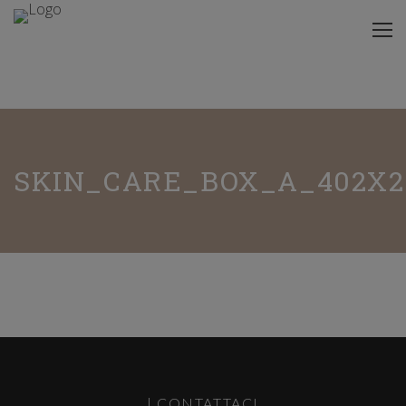
SKIN_CARE_BOX_A_402X2
| CONTATTACI