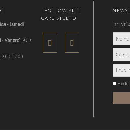
RI
| FOLLOW SKIN
NEWSL
CARE STUDIO
a - Lunedì:
Iscriviti
 - Venerdì:
9.00-
:
9.00-17.00
Ho lett