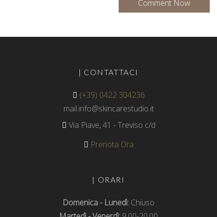
| CONTATTACI
(+39) 0422 304236
mail:info@skincarestudio.it
Via Piave, 41 - Treviso c/d
Prenota Ora
| ORARI
Domenica - Lunedì:
Chiuso
Martedì - Venerdì:
9.00-20.00