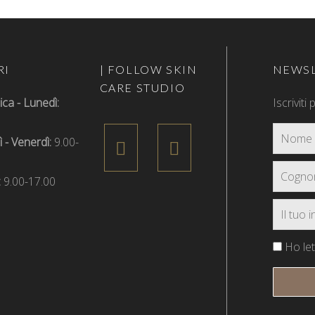
RI
| FOLLOW SKIN
NEWSL
CARE STUDIO
a - Lunedì:
Iscriviti
 - Venerdì:
9.00-
:
9.00-17.00
Ho lett