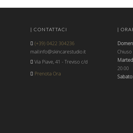
| CONTATTACI
| ORA
(+39) 0422 304236
Domenic
mail:info@skincarestudio.it
Chiuso
Martedì
Via Piave, 41 - Treviso c/d
20.00
Prenota Ora
Sabato