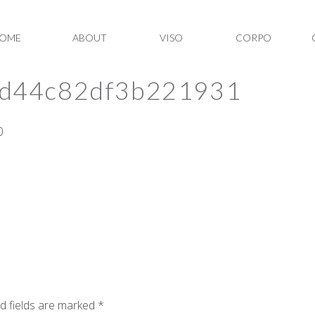
OME
ABOUT
VISO
CORPO
d44c82df3b221931
0
d fields are marked *